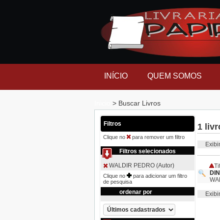
INÍCIO
QUEM SOMOS
Inicio
> Buscar Livros
Filtros
1 liv
Clique no
para remover um filtro
Exibind
Filtros selecionados
WALDIR PEDRO (Autor)
Ti
DI
Clique no
para adicionar um filtro
WA
de pesquisa
ordenar por
Exibind