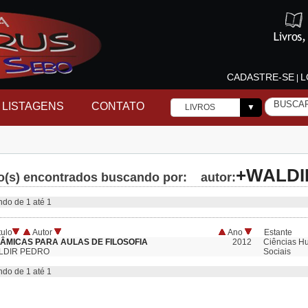
CADASTRE-SE
L
|
LISTAGENS
CONTATO
LIVROS
▼
+WALDI
ro(s) encontrados buscando por: autor:
o de 1 até 1
tulo
Autor
Ano
Estante
NÂMICAS PARA AULAS DE FILOSOFIA
2012
Ciências H
LDIR PEDRO
Sociais
o de 1 até 1