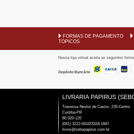
FORMAS DE PAGAMENTO
TÓPICOS
Nossa loja virtual aceita as seguintes for
Depósito Bancário
LIVRARIA PAPIRUS (SEB
Travessa Nestor de Castro, 235-Centro
Curitiba-PR
80.020-120
(041) 3222-0410/3324-1847
livros@sebopapirus.com.br