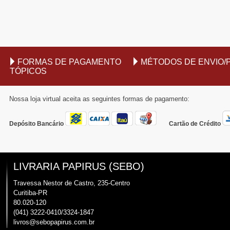
FORMAS DE PAGAMENTO
MÉTODOS DE ENVIO/
TÓPICOS
Nossa loja virtual aceita as seguintes formas de pagamento:
Depósito Bancário
Cartão de Crédito
LIVRARIA PAPIRUS (SEBO)
Travessa Nestor de Castro, 235-Centro
Curitiba-PR
80.020-120
(041) 3222-0410/3324-1847
livros@sebopapirus.com.br