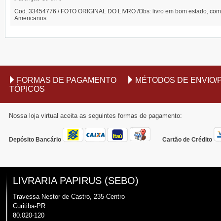
Cod. 33454776 / FOTO ORIGINAL DO LIVRO /Obs: livro em bom estado, com bo
Americanos
FORMAS DE PAGAMENTO
MÉTODOS DE ENVIO/
TÓPICOS
Nossa loja virtual aceita as seguintes formas de pagamento:
Depósito Bancário
Cartão de Crédito
LIVRARIA PAPIRUS (SEBO)
Travessa Nestor de Castro, 235-Centro
Curitiba-PR
80.020-120