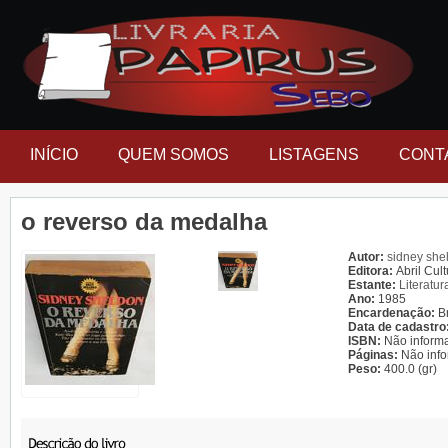
INÍCIO
QUEM SOMOS
LISTAGENS
CONT
o reverso da medalha
Autor:
sidney she
Editora:
Abril Cult
Estante:
Literatur
Ano:
1985
Encardenação:
B
Data de cadastro
ISBN:
Não inform
Páginas:
Não inf
Peso:
400.0 (gr)