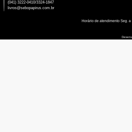
(041) 3222-0410/3324-1847
livros@sebopapirus.com.br
Horário de atendimento Seg. a
Desenvo