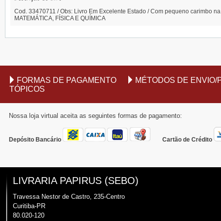
Cod. 33470711 / Obs: Livro Em Excelente Estado / Com pequeno carimbo na prim
MATEMÁTICA, FÍSICA E QUÍMICA
FORMAS DE PAGAMENTO
MÉTODOS DE ENVIO/
TÓPICOS
Nossa loja virtual aceita as seguintes formas de pagamento:
Depósito Bancário
Cartão de Crédito
LIVRARIA PAPIRUS (SEBO)
Travessa Nestor de Castro, 235-Centro
Curitiba-PR
80.020-120