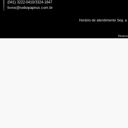
(041) 3222-0410/3324-1847
livros@sebopapirus.com.br
Horário de atendimento Seg. a
Desenvo