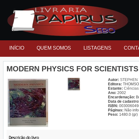
INÍCIO
QUEM SOMOS
LISTAGENS
CONT
MODERN PHYSICS FOR SCIENTISTS
Autor:
STEPHEN 
Editora:
THOMS
Estante:
Ciências
Ano:
2002
Encardenação:
B
Data de cadastro
ISBN:
003006049
Páginas:
Não inf
Peso:
1480.0 (gr)