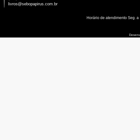
livros@sebopapirus.com.br
Horário de atendimento Seg. a
Desenvo