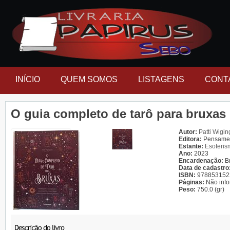
INÍCIO
QUEM SOMOS
LISTAGENS
CONT
O guia completo de tarô para bruxas
Autor:
Patti Wigin
Editora:
Pensame
Estante:
Esoteris
Ano:
2023
Encardenação:
B
Data de cadastro
ISBN:
978853152
Páginas:
Não inf
Peso:
750.0 (gr)