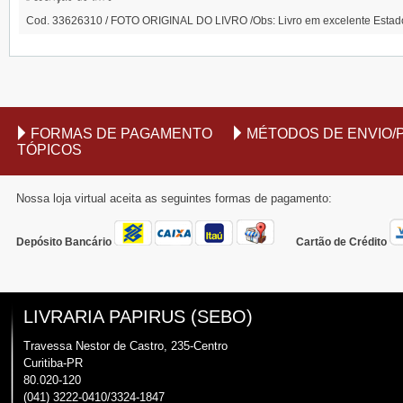
Cod. 33626310 / FOTO ORIGINAL DO LIVRO /Obs: Livro em excelente Esta
FORMAS DE PAGAMENTO
MÉTODOS DE ENVIO/
TÓPICOS
Nossa loja virtual aceita as seguintes formas de pagamento:
Depósito Bancário
Cartão de Crédito
LIVRARIA PAPIRUS (SEBO)
Travessa Nestor de Castro, 235-Centro
Curitiba-PR
80.020-120
(041) 3222-0410/3324-1847