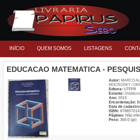
INÍCIO
QUEM SOMOS
LISTAGENS
CONT
EDUCACAO MATEMATICA - PESQUIS
Autor:
MARCO AU
MOCROSKY / OR
Editora:
UTFPR
Estante:
Didático
Ano:
2015
Encardenação:
B
Data de cadastro
ISBN:
978857014
Páginas:
Não inf
Peso:
300.0 (gr)