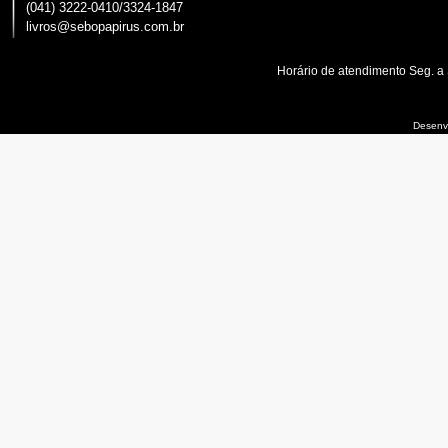
(041) 3222-0410/3324-1847
livros@sebopapirus.com.br
Horário de atendimento Seg. a
Desenvo