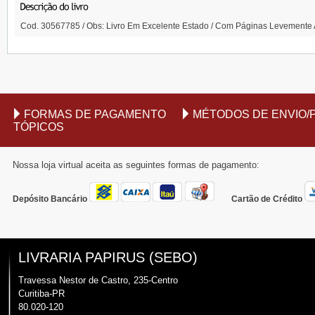
Cod. 30567785 / Obs: Livro Em Excelente Estado / Com Páginas Levemente 
FORMAS DE PAGAMENTO
MÉTODOS DE ENVIO/
TÓPICOS
Nossa loja virtual aceita as seguintes formas de pagamento:
Depósito Bancário
Cartão de Crédito
LIVRARIA PAPIRUS (SEBO)
Travessa Nestor de Castro, 235-Centro
Curitiba-PR
80.020-120