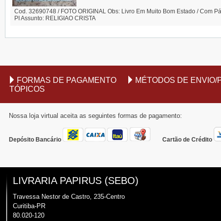
Cod. 32690748 / FOTO ORIGINAL Obs: Livro Em Muito Bom Estado / Com Pági
PI Assunto: RELIGIAO CRISTA
FORMAS DE PAGAMENTO
MÉTODOS DE ENVIO/
TÓPICOS
Nossa loja virtual aceita as seguintes formas de pagamento:
Depósito Bancário
Cartão de Crédito
LIVRARIA PAPIRUS (SEBO)
Travessa Nestor de Castro, 235-Centro
Curitiba-PR
80.020-120