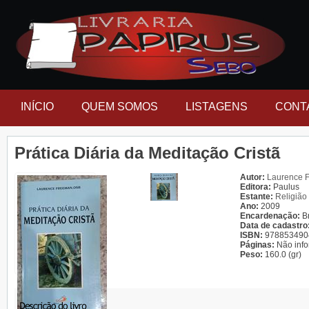
INÍCIO
QUEM SOMOS
LISTAGENS
CONT
Prática Diária da Meditação Cristã
Autor:
Laurence 
Editora:
Paulus
Estante:
Religião
Ano:
2009
Encardenação:
B
Data de cadastro
ISBN:
978853490
Páginas:
Não inf
Peso:
160.0 (gr)