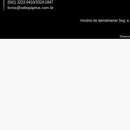
(041) 3222-0410/3324-1847
livros@sebopapirus.com.br
Horário de atendimento Seg. a
Desenvo