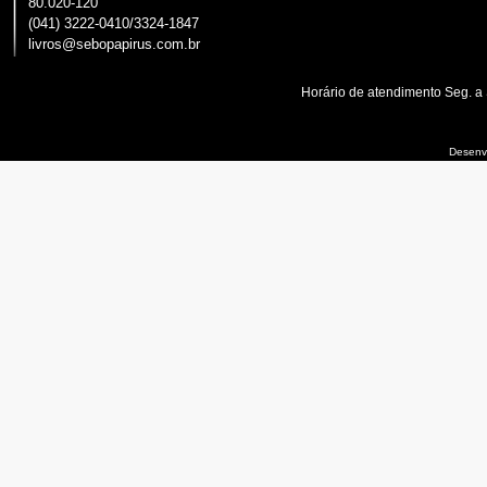
80.020-120
(041) 3222-0410/3324-1847
livros@sebopapirus.com.br
Horário de atendimento Seg. a
Desenvo