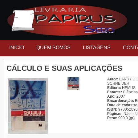
INÍCIO
QUEM SOMOS
LISTAGENS
CONT
CÁLCULO E SUAS APLICAÇÕES
Autor:
LARRY J. G
SCHNEIDER
Editora:
HEMUS
Estante:
Ciências
Ano:
2007
Encardenação:
B
Data de cadastro
ISBN:
978852890
Páginas:
Não inf
Peso:
900.0 (gr)