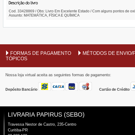
Cod. 33428869 / Obs: Livro Em Excelente Estado / Com alguns pontos de oxid
Assunto: MATEMÁTICA, FÍSICA E QUÍMICA
FORMAS DE PAGAMENTO
MÉTODOS DE ENVIO/
TÓPICOS
Nossa loja virtual aceita as seguintes formas de pagamento:
Depósito Bancário
Cartão de Crédito
LIVRARIA PAPIRUS (SEBO)
Travessa Nestor de Castro, 235-Centro
Curitiba-PR