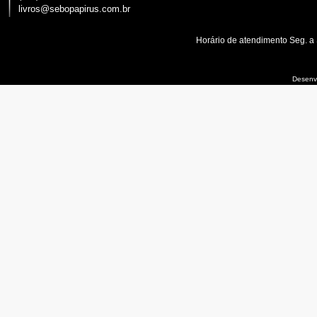
livros@sebopapirus.com.br
Horário de atendimento Seg. a
Desenvo