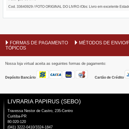
Cod. 33640929 / FOTO ORIGINAL DO LIVRO /Obs: Livro em excelente Esta
FORMAS DE PAGAMENTO
MÉTODOS DE ENVIO/
TÓPICOS
Nossa loja virtual aceita as seguintes formas de pagamento:
Depósito Bancário
Cartão de Crédito
LIVRARIA PAPIRUS (SEBO)
Travessa Nestor de Castro, 235-Centro
Curitiba-PR
80.020-120
(041) 3222-0410/3324-1847