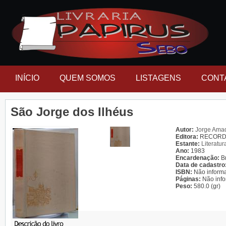
INÍCIO
QUEM SOMOS
LISTAGENS
CONT
São Jorge dos Ilhéus
Autor:
Jorge Ama
Editora:
RECOR
Estante:
Literatur
Ano:
1983
Encardenação:
B
Data de cadastro
ISBN:
Não inform
Páginas:
Não inf
Peso:
580.0 (gr)