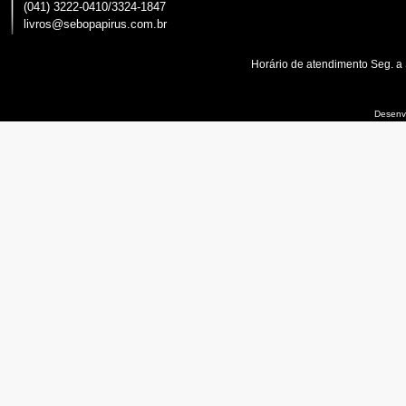
(041) 3222-0410/3324-1847
livros@sebopapirus.com.br
Horário de atendimento Seg. a
Desenvo