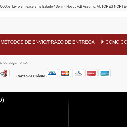
 /Obs: Livro em excelente Estado / Semi - Novo / A.B Assunto: AUTORES NO
MÉTODOS DE ENVIO/PRAZO DE ENTREGA
COMO C
mas de pagamento:
Cartão de Crédito
O)