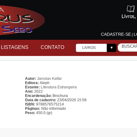
CADASTRE-SE
L
|
LISTAGENS
CONTATO
LIVROS
▼
Autor:
Jaroslav Kalfar
Editora:
Aleph
Estante:
Literatura Estrangeira
Ano:
2022
Encardenação:
Brochura
Data de cadastro:
23/04/2026 15:58
ISBN:
9788576575214
Páginas:
Não informado
Peso:
450.0 (gr)