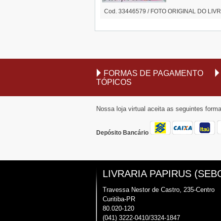
Cod. 33446579 / FOTO ORIGINAL DO LIVRO
FORMAS DE PAGAMENTO
TÓPICOS
Nossa loja virtual aceita as seguintes for
Depósito Bancário
LIVRARIA PAPIRUS (SEB
Travessa Nestor de Castro, 235-Centro
Curitiba-PR
80.020-120
(041) 3222-0410/3324-1847