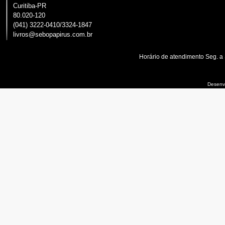
Curitiba-PR
80.020-120
(041) 3222-0410/3324-1847
livros@sebopapirus.com.br
Horário de atendimento Seg. a
Desenvo