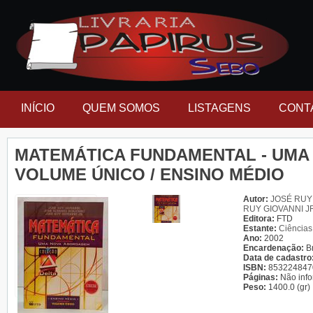
INÍCIO
QUEM SOMOS
LISTAGENS
CONT
MATEMÁTICA FUNDAMENTAL - UMA
VOLUME ÚNICO / ENSINO MÉDIO
Autor:
JOSÉ RUY
RUY GIOVANNI J
Editora:
FTD
Estante:
Ciências
Ano:
2002
Encardenação:
B
Data de cadastro
ISBN:
853224847
Páginas:
Não inf
Peso:
1400.0 (gr)