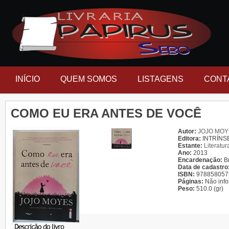
INÍCIO
QUEM SOMOS
LISTAGENS
CONT
COMO EU ERA ANTES DE VOCÊ
Autor:
JOJO MOY
Editora:
INTRÍNS
Estante:
Literatur
Ano:
2013
Encardenação:
B
Data de cadastro
ISBN:
978858057
Páginas:
Não inf
Peso:
510.0 (gr)