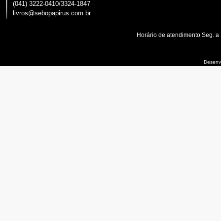
(041) 3222-0410/3324-1847
livros@sebopapirus.com.br
Horário de atendimento Seg. a
Desenvo