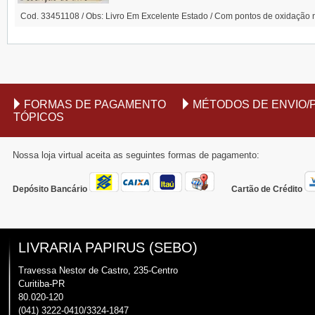
Cod. 33451108 / Obs: Livro Em Excelente Estado / Com pontos de oxidação na
FORMAS DE PAGAMENTO
MÉTODOS DE ENVIO/
TÓPICOS
Nossa loja virtual aceita as seguintes formas de pagamento:
Depósito Bancário
Cartão de Crédito
LIVRARIA PAPIRUS (SEBO)
Travessa Nestor de Castro, 235-Centro
Curitiba-PR
80.020-120
(041) 3222-0410/3324-1847