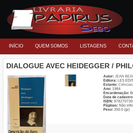
INÍCIO
QUEM SOMOS
LISTAGENS
CONT
DIALOGUE AVEC HEIDEGGER / PH
Autor:
JEAN BEA
Editora:
LES EDI
Estante:
Ciências
Ano:
1984
Encardenação:
B
Data de cadastro
ISBN:
978270730
Páginas:
Não inf
Peso:
350.0 (gr)