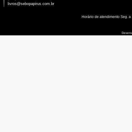
livros@sebopapirus.com.br
Horário de atendimento Seg. a
Desenvo