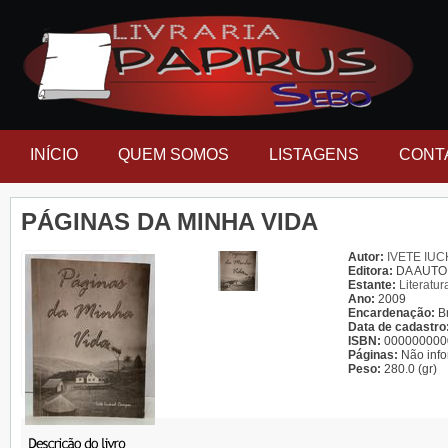
INÍCIO
QUEM SOMOS
LISTAGENS
CONT
PÁGINAS DA MINHA VIDA
Autor:
IVETE IU
Editora:
DA AUT
Estante:
Literatur
Ano:
2009
Encardenação:
B
Data de cadastro
ISBN:
000000000
Páginas:
Não inf
Peso:
280.0 (gr)