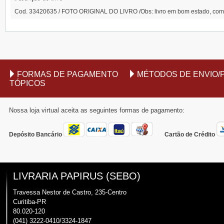
Cod. 33420635 / FOTO ORIGINAL DO LIVRO /Obs: livro em bom estado, co
FORMAS DE PAGAMENTO
MÉTODOS DE ENVIO/
TÓPICOS
Nossa loja virtual aceita as seguintes formas de pagamento:
Depósito Bancário
Cartão de Crédito
LIVRARIA PAPIRUS (SEBO)
Travessa Nestor de Castro, 235-Centro
Curitiba-PR
80.020-120
(041) 3222-0410/3324-1847