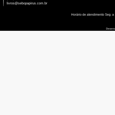
livros@sebopapirus.com.br
Horário de atendimento Seg. a
Desenvo