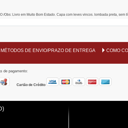
/Obs: Livro em Muito Bom Estado. Capa com leves vincos. lombada preta, sem 
MÉTODOS DE ENVIO/PRAZO DE ENTREGA
COMO C
mas de pagamento:
Cartão de Crédito
O)