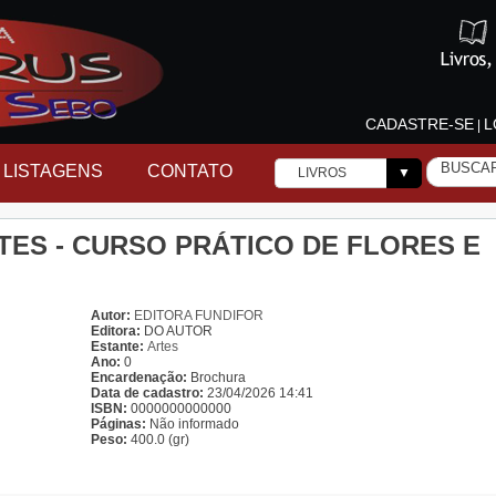
CADASTRE-SE
L
|
LISTAGENS
CONTATO
LIVROS
▼
ES - CURSO PRÁTICO DE FLORES E
Autor:
EDITORA FUNDIFOR
Editora:
DO AUTOR
Estante:
Artes
Ano:
0
Encardenação:
Brochura
Data de cadastro:
23/04/2026 14:41
ISBN:
0000000000000
Páginas:
Não informado
Peso:
400.0 (gr)