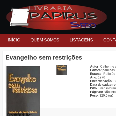
INÍCIO
QUEM SOMOS
LISTAGENS
CONT
Evangelho sem restrições
Autor:
Catherine 
Editora:
paulinas
Estante:
Religião
Ano:
1976
Encardenação:
B
Data de cadastro
ISBN:
Não inform
Páginas:
Não inf
Peso:
320.0 (gr)