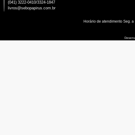
(041) 3222-0410/3324-1847
livros@sebopapirus.com.br
Horário de atendimento Seg. a
Desenvo