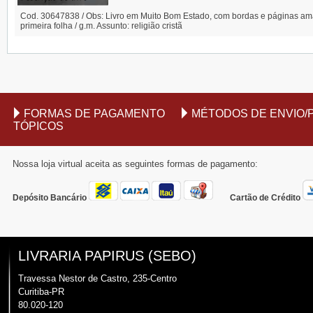
Cod. 30647838 / Obs: Livro em Muito Bom Estado, com bordas e páginas amar
primeira folha / g.m. Assunto: religião cristã
FORMAS DE PAGAMENTO
MÉTODOS DE ENVIO/
TÓPICOS
Nossa loja virtual aceita as seguintes formas de pagamento:
Depósito Bancário
Cartão de Crédito
LIVRARIA PAPIRUS (SEBO)
Travessa Nestor de Castro, 235-Centro
Curitiba-PR
80.020-120