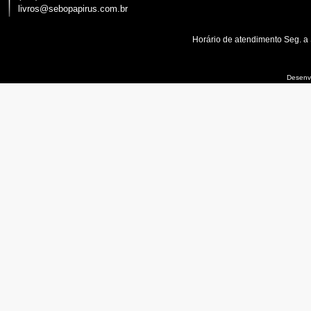
livros@sebopapirus.com.br
Horário de atendimento Seg. a
Desenvo