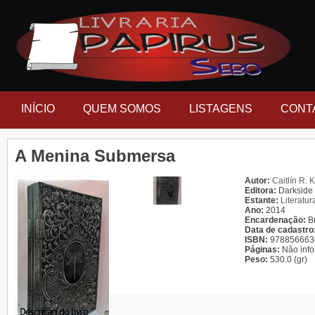
INÍCIO
QUEM SOMOS
LISTAGENS
CONT
A Menina Submersa
Autor:
Caitlín R. 
Editora:
Darkside
Estante:
Literatur
Ano:
2014
Encardenação:
B
Data de cadastro
ISBN:
978856663
Páginas:
Não inf
Peso:
530.0 (gr)