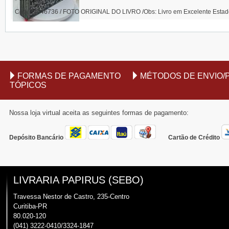
Cod. 33446736 / FOTO ORIGINAL DO LIVRO /Obs: Livro em Excelente Es
FORMAS DE PAGAMENTO
MÉTODOS DE ENVIO/
TÓPICOS
Nossa loja virtual aceita as seguintes formas de pagamento:
Depósito Bancário
Cartão de Crédito
LIVRARIA PAPIRUS (SEBO)
Travessa Nestor de Castro, 235-Centro
Curitiba-PR
80.020-120
(041) 3222-0410/3324-1847