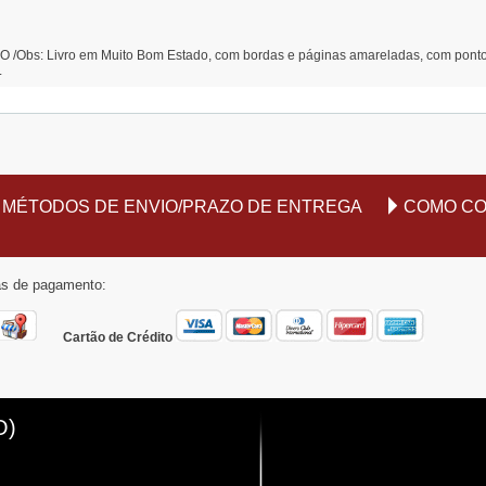
/Obs: Livro em Muito Bom Estado, com bordas e páginas amareladas, com pontos
L
MÉTODOS DE ENVIO/PRAZO DE ENTREGA
COMO C
mas de pagamento:
Cartão de Crédito
O)