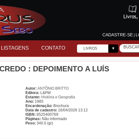
CADASTRE-SE
L
|
LISTAGENS
CONTATO
LIVROS
▼
CREDO : DEPOIMENTO A LUÍS
Autor:
ANTÔNIO BRITTO
Editora:
L&PM
Estante:
História e Geografia
Ano:
1985
Encardenação:
Brochura
Data de cadastro:
16/04/2026 13:12
ISBN:
8525400769
Páginas:
Não informado
Peso:
340.0 (gr)