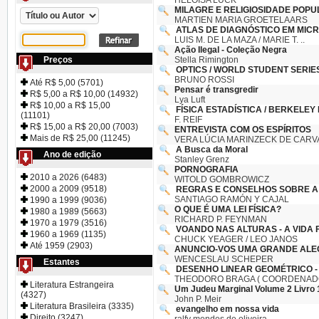
HELOÍSA LÜCK
MILAGRE E RELIGIOSIDADE POPUL
MARTIEN MARIA GROETELAARS
ATLAS DE DIAGNÓSTICO EM MIC
LUIS M. DE LA MAZA / MARIE T. ..
Ação Ilegal - Coleção Negra
Preços
Stella Rimington
OPTICS / WORLD STUDENT SERIE
BRUNO ROSSI
Até R$ 5,00 (5701)
Pensar é transgredir
R$ 5,00 a R$ 10,00 (14932)
Lya Luft
R$ 10,00 a R$ 15,00
FÍSICA ESTADÍSTICA / BERKELEY 
(11101)
F. REIF
R$ 15,00 a R$ 20,00 (7003)
ENTREVISTA COM OS ESPÍRITOS
Mais de R$ 25,00 (11245)
VERA LÚCIA MARINZECK DE CARVA
A Busca da Moral
Ano de edição
Stanley Grenz
PORNOGRAFIA
2010 a 2026 (6483)
WITOLD GOMBROWICZ
2000 a 2009 (9518)
REGRAS E CONSELHOS SOBRE A 
SANTIAGO RAMÓN Y CAJAL
1990 a 1999 (9036)
O QUE É UMA LEI FÍSICA?
1980 a 1989 (5663)
RICHARD P. FEYNMAN
1970 a 1979 (3516)
VOANDO NAS ALTURAS - A VIDA F
1960 a 1969 (1135)
CHUCK YEAGER / LEO JANOS
Até 1959 (2903)
ANUNCIO-VOS UMA GRANDE ALE
WENCESLAU SCHEPER
Estantes
DESENHO LINEAR GEOMÉTRICO -
THEODORO BRAGA ( COORDENAD
Literatura Estrangeira
Um Judeu Marginal Volume 2 Livro 
(4327)
John P. Meir
Literatura Brasileira (3335)
evangelho em nossa vida
Direito (3247)