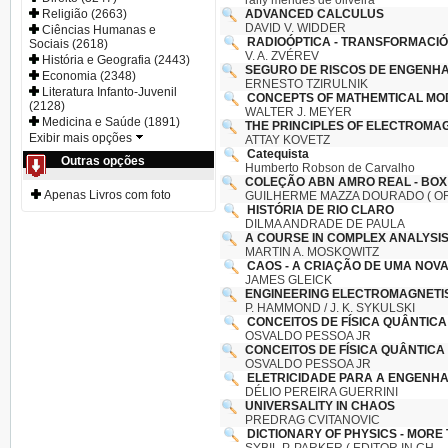
ralfy mendes de oliveira
Religião (2663)
ADVANCED CALCULUS
DAVID V. WIDDER
Ciências Humanas e
RADIOÓPTICA - TRANSFORMACIÓN
Sociais (2618)
V. A. ZVÉREV
História e Geografia (2443)
SEGURO DE RISCOS DE ENGENHAR
Economia (2348)
ERNESTO TZIRULNIK
Literatura Infanto-Juvenil
CONCEPTS OF MATHEMTICAL MO
(2128)
WALTER J. MEYER
Medicina e Saúde (1891)
THE PRINCIPLES OF ELECTROMA
Exibir mais opções
ATTAY KOVETZ
Catequista
Outras opções
Humberto Robson de Carvalho
COLEÇÃO ABN AMRO REAL - BO
Apenas Livros com foto
GUILHERME MAZZA DOURADO ( OR
HISTÓRIA DE RIO CLARO
DILMA ANDRADE DE PAULA
A COURSE IN COMPLEX ANALYSIS 
MARTIN A. MOSKOWITZ
CAOS - A CRIAÇÃO DE UMA NOVA
JAMES GLEICK
ENGINEERING ELECTROMAGNETIS
P. HAMMOND / J. K. SYKULSKI
CONCEITOS DE FÍSICA QUÂNTICA 
OSVALDO PESSOA JR
CONCEITOS DE FÍSICA QUÂNTICA 
OSVALDO PESSOA JR
ELETRICIDADE PARA A ENGENHA
DÉLIO PEREIRA GUERRINI
UNIVERSALITY IN CHAOS
PREDRAG CVITANOVIC
DICTIONARY OF PHYSICS - MORE T