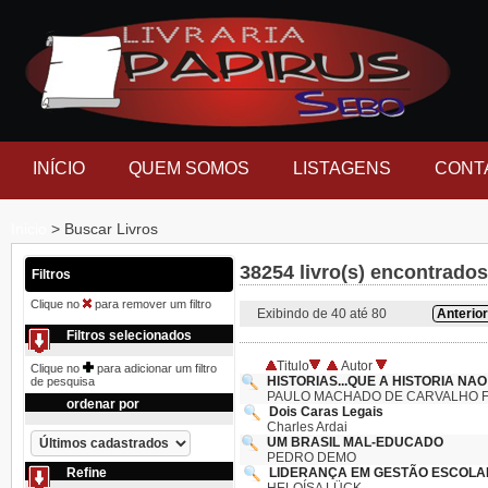
INÍCIO
QUEM SOMOS
LISTAGENS
CONT
Inicio
> Buscar Livros
38254 livro(s) encontrad
Filtros
Clique no
para remover um filtro
Exibindo de 40 até 80
Anterior
Filtros selecionados
Titulo
Autor
Clique no
para adicionar um filtro
HISTORIAS...QUE A HISTORIA NA
de pesquisa
PAULO MACHADO DE CARVALHO FI
ordenar por
Dois Caras Legais
Charles Ardai
UM BRASIL MAL-EDUCADO
PEDRO DEMO
Refine
LIDERANÇA EM GESTÃO ESCOLAR 